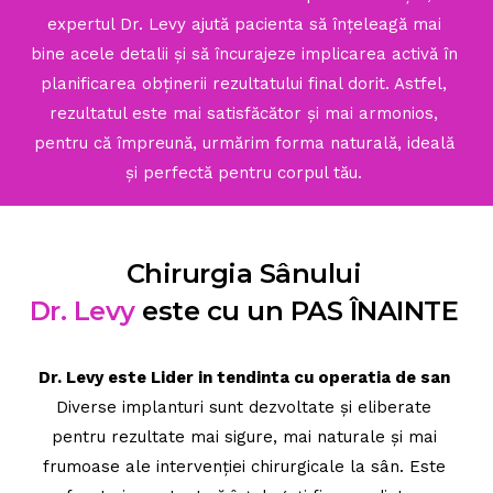
expertul Dr. Levy ajută pacienta să înțeleagă mai
bine acele detalii și să încurajeze implicarea activă în
planificarea obținerii rezultatului final dorit. Astfel,
rezultatul este mai satisfăcător și mai armonios,
pentru că împreună, urmărim forma naturală, ideală
și perfectă pentru corpul tău.
Chirurgia Sânului
Dr. Levy
este cu un PAS ÎNAINTE
Dr. Levy este Lider in tendinta cu operatia de san
Diverse implanturi sunt dezvoltate și eliberate
pentru rezultate mai sigure, mai naturale și mai
frumoase ale intervenției chirurgicale la sân. Este