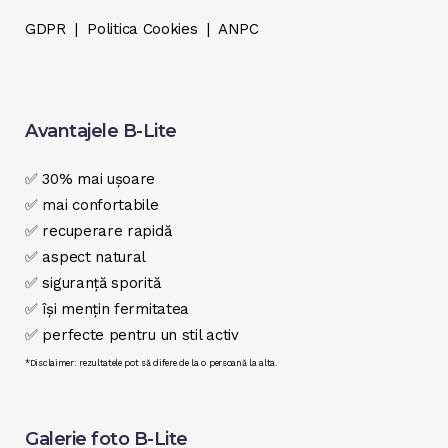
GDPR
|
Politica Cookies
|
ANPC
Avantajele B-Lite
✅ 30% mai ușoare
✅ mai confortabile
✅ recuperare rapidă
✅ aspect natural
✅ siguranță sporită
✅ își mențin fermitatea
✅ perfecte pentru un stil activ
*Disclaimer: rezultatele pot să difere de la o persoană la alta.
Galerie foto B-Lite